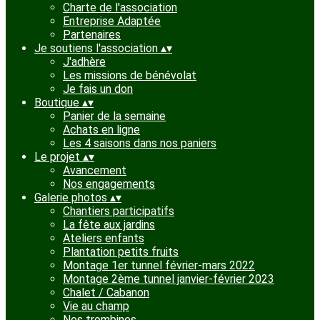
Charte de l'association
Entreprise Adaptée
Partenaires
Je soutiens l'association
▴
▾
J'adhère
Les missions de bénévolat
Je fais un don
Boutique
▴
▾
Panier de la semaine
Achats en ligne
Les 4 saisons dans nos paniers
Le projet
▴
▾
Avancement
Nos engagements
Galerie photos
▴
▾
Chantiers participatifs
La fête aux jardins
Ateliers enfants
Plantation petits fruits
Montage 1er tunnel février-mars 2022
Montage 2ème tunnel janvier-février 2023
Chalet / Cabanon
Vie au champ
Nos trombines