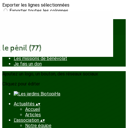
Exporter les lignes sélectionnées
Exporter toutes les colonnes
Exporter uniquement les colonnes affichées
Menu
<
>
J'adhère
Les missions de bénévolat
Je fais un don
Ajoutez un logo, un bouton, des réseaux sociaux
Cliquez pour éditer
Actualités
▴
▾
Accueil
Articles
L'association
▴
▾
Notre équipe