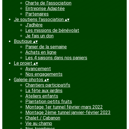
Charte de l'association
Entreprise Adaptée
Partenaires
Je soutiens l'association
▴
▾
J'adhère
Les missions de bénévolat
Je fais un don
Boutique
▴
▾
Panier de la semaine
Achats en ligne
Les 4 saisons dans nos paniers
Le projet
▴
▾
Avancement
Nos engagements
Galerie photos
▴
▾
Chantiers participatifs
La fête aux jardins
Ateliers enfants
Plantation petits fruits
Montage 1er tunnel février-mars 2022
Montage 2ème tunnel janvier-février 2023
Chalet / Cabanon
Vie au champ
Nos trombines