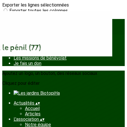
Exporter les lignes sélectionnées
Exporter toutes les colonnes
Exporter uniquement les colonnes affichées
Menu
<
>
J'adhère
Les missions de bénévolat
Je fais un don
Ajoutez un logo, un bouton, des réseaux sociaux
Cliquez pour éditer
Actualités
▴
▾
Accueil
Articles
L'association
▴
▾
Notre équipe