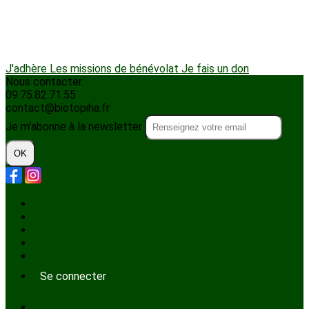
J'adhère
Les missions de bénévolat
Je fais un don
Nous contacter:
09.75.82.71.55
contact@biotopiha.fr
Je m'abonne à la newsletter
OK
Plan du site
Licences
Mentions légales
CGUV
Paramétrer vos cookies
Se connecter
Propulsé par AssoConnect, le logiciel des associations