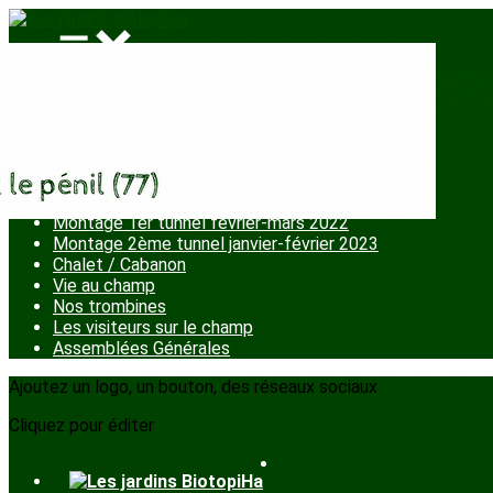
Menu
<
>
Chantiers participatifs
La fête aux jardins
Ateliers enfants
Plantation petits fruits
Montage 1er tunnel février-mars 2022
Montage 2ème tunnel janvier-février 2023
Chalet / Cabanon
Vie au champ
Nos trombines
Les visiteurs sur le champ
Assemblées Générales
Ajoutez un logo, un bouton, des réseaux sociaux
Cliquez pour éditer