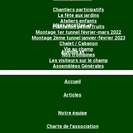
Chantiers participatifs
La fête aux jardins
Ateliers enfants
Idées recettes
▴
▾
Plantation petits fruits
Montage 1er tunnel février-mars 2022
Montage 2ème tunnel janvier-février 2023
Chalet / Cabanon
Vie au champ
Agenda
▴
▾
Nos trombines
Les visiteurs sur le champ
Assemblées Générales
Accueil
Articles
Notre équipe
Charte de l'association