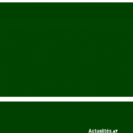
Actualités
▴
▾