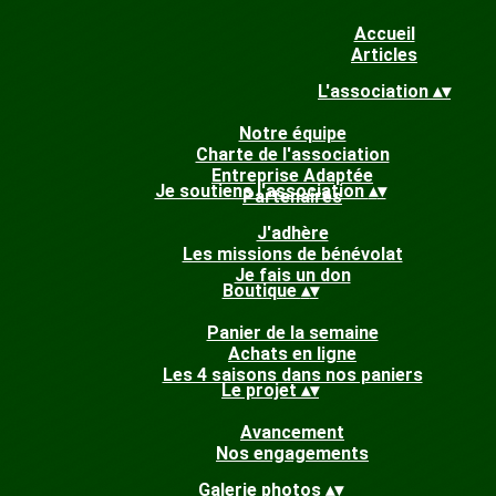
Accueil
Articles
L'association
▴
▾
Notre équipe
Charte de l'association
Entreprise Adaptée
Je soutiens l'association
▴
▾
Partenaires
J'adhère
Les missions de bénévolat
Je fais un don
Boutique
▴
▾
Panier de la semaine
Achats en ligne
Les 4 saisons dans nos paniers
Le projet
▴
▾
Avancement
Nos engagements
Galerie photos
▴
▾