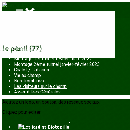
Menu
<
>
Chantiers participatifs
La fête aux jardins
Ateliers enfants
Plantation petits fruits
Montage 1er tunnel février-mars 2022
Montage 2ème tunnel janvier-février 2023
Chalet / Cabanon
Vie au champ
Nos trombines
Les visiteurs sur le champ
Assemblées Générales
Ajoutez un logo, un bouton, des réseaux sociaux
Cliquez pour éditer