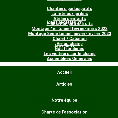
Chantiers participatifs
La fête aux jardins
Ateliers enfants
Idées recettes
▴
▾
Plantation petits fruits
Montage 1er tunnel février-mars 2022
Montage 2ème tunnel janvier-février 2023
Chalet / Cabanon
Vie au champ
Agenda
▴
▾
Nos trombines
Les visiteurs sur le champ
Assemblées Générales
Accueil
Articles
Notre équipe
Charte de l'association