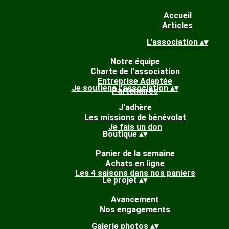
Accueil
Articles
L'association
▴
▾
Notre équipe
Charte de l'association
Entreprise Adaptée
Je soutiens l'association
▴
▾
Partenaires
J'adhère
Les missions de bénévolat
Je fais un don
Boutique
▴
▾
Panier de la semaine
Achats en ligne
Les 4 saisons dans nos paniers
Le projet
▴
▾
Avancement
Nos engagements
Galerie photos
▴
▾