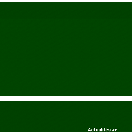
Actualités
▴
▾