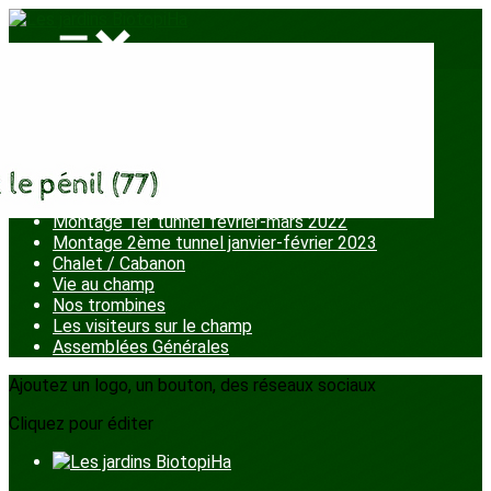
Menu
<
>
Chantiers participatifs
La fête aux jardins
Ateliers enfants
Plantation petits fruits
Montage 1er tunnel février-mars 2022
Montage 2ème tunnel janvier-février 2023
Chalet / Cabanon
Vie au champ
Nos trombines
Les visiteurs sur le champ
Assemblées Générales
Ajoutez un logo, un bouton, des réseaux sociaux
Cliquez pour éditer