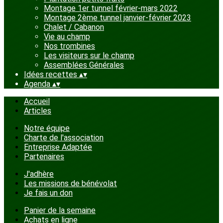
Montage 1er tunnel février-mars 2022
Montage 2ème tunnel janvier-février 2023
Chalet / Cabanon
Vie au champ
Nos trombines
Les visiteurs sur le champ
Assemblées Générales
Idées recettes
▴
▾
Agenda
▴
▾
Accueil
Articles
Notre équipe
Charte de l'association
Entreprise Adaptée
Partenaires
J'adhère
Les missions de bénévolat
Je fais un don
Panier de la semaine
Achats en ligne