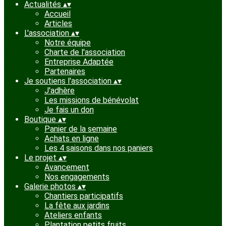
Actualités
▴
▾
Accueil
Articles
L'association
▴
▾
Notre équipe
Charte de l'association
Entreprise Adaptée
Partenaires
Je soutiens l'association
▴
▾
J'adhère
Les missions de bénévolat
Je fais un don
Boutique
▴
▾
Panier de la semaine
Achats en ligne
Les 4 saisons dans nos paniers
Le projet
▴
▾
Avancement
Nos engagements
Galerie photos
▴
▾
Chantiers participatifs
La fête aux jardins
Ateliers enfants
Plantation petits fruits