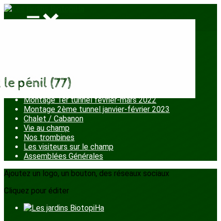
Menu
<
>
Chantiers participatifs
La fête aux jardins
Ateliers enfants
Plantation petits fruits
Montage 1er tunnel février-mars 2022
Montage 2ème tunnel janvier-février 2023
Chalet / Cabanon
Vie au champ
Nos trombines
Les visiteurs sur le champ
Assemblées Générales
Ajoutez un logo, un bouton, des réseaux sociaux
Cliquez pour éditer