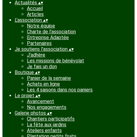
Actualités
▴
▾
Accueil
Articles
L'association
▴
▾
Notre équipe
Charte de l'association
Entreprise Adaptée
Partenaires
Je soutiens l'association
▴
▾
J'adhère
Les missions de bénévolat
Je fais un don
Boutique
▴
▾
Panier de la semaine
Achats en ligne
Les 4 saisons dans nos paniers
Le projet
▴
▾
Avancement
Nos engagements
Galerie photos
▴
▾
Chantiers participatifs
La fête aux jardins
Ateliers enfants
Plantation petits fruits