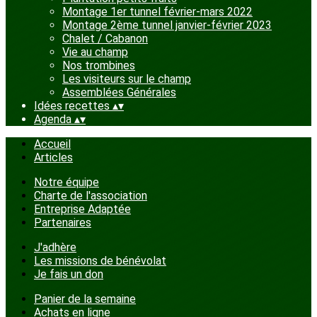
Montage 1er tunnel février-mars 2022
Montage 2ème tunnel janvier-février 2023
Chalet / Cabanon
Vie au champ
Nos trombines
Les visiteurs sur le champ
Assemblées Générales
Idées recettes
▴
▾
Agenda
▴
▾
Accueil
Articles
Notre équipe
Charte de l'association
Entreprise Adaptée
Partenaires
J'adhère
Les missions de bénévolat
Je fais un don
Panier de la semaine
Achats en ligne