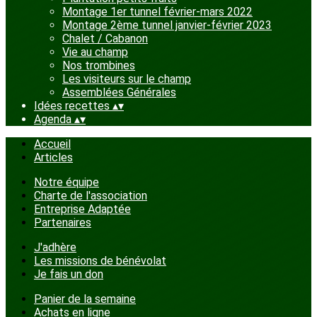
Montage 1er tunnel février-mars 2022
Montage 2ème tunnel janvier-février 2023
Chalet / Cabanon
Vie au champ
Nos trombines
Les visiteurs sur le champ
Assemblées Générales
Idées recettes
▴
▾
Agenda
▴
▾
Accueil
Articles
Notre équipe
Charte de l'association
Entreprise Adaptée
Partenaires
J'adhère
Les missions de bénévolat
Je fais un don
Panier de la semaine
Achats en ligne