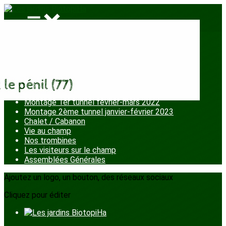
Menu
<
>
Chantiers participatifs
La fête aux jardins
Ateliers enfants
Plantation petits fruits
Montage 1er tunnel février-mars 2022
Montage 2ème tunnel janvier-février 2023
Chalet / Cabanon
Vie au champ
Nos trombines
Les visiteurs sur le champ
Assemblées Générales
Ajoutez un logo, un bouton, des réseaux sociaux
Cliquez pour éditer