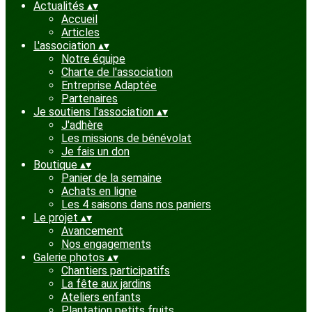
Actualités
▴
▾
Accueil
Articles
L'association
▴
▾
Notre équipe
Charte de l'association
Entreprise Adaptée
Partenaires
Je soutiens l'association
▴
▾
J'adhère
Les missions de bénévolat
Je fais un don
Boutique
▴
▾
Panier de la semaine
Achats en ligne
Les 4 saisons dans nos paniers
Le projet
▴
▾
Avancement
Nos engagements
Galerie photos
▴
▾
Chantiers participatifs
La fête aux jardins
Ateliers enfants
Plantation petits fruits