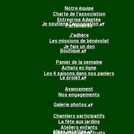
Notre équipe
Charte de l'association
Entreprise Adaptée
Je soutiens l'association
▴
▾
Partenaires
J'adhère
Les missions de bénévolat
Je fais un don
Boutique
▴
▾
Panier de la semaine
Achats en ligne
Les 4 saisons dans nos paniers
Le projet
▴
▾
Avancement
Nos engagements
Galerie photos
▴
▾
Chantiers participatifs
La fête aux jardins
Ateliers enfants
Idées recettes
▴
▾
Plantation petits fruits