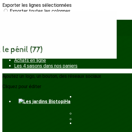
Exporter les lignes sélectionnées
Exporter toutes les colonnes
Exporter uniquement les colonnes affichées
Menu
<
>
Panier de la semaine
Achats en ligne
Les 4 saisons dans nos paniers
Ajoutez un logo, un bouton, des réseaux sociaux
Cliquez pour éditer