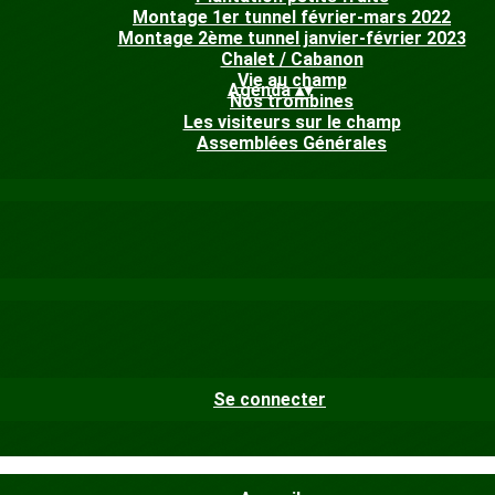
Montage 1er tunnel février-mars 2022
Montage 2ème tunnel janvier-février 2023
Chalet / Cabanon
Vie au champ
Agenda
▴
▾
Nos trombines
Les visiteurs sur le champ
Assemblées Générales
Se connecter