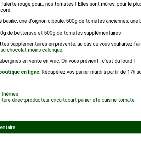
 l'alerte rouge pour... nos tomates ! Elles sont mûres, pour le plu
core :
de basilic, une d'oignon ciboule, 500g de tomates anciennes, un
 500g de betterave et 500g de tomates supplémentaires
es supplémentaires en prévente, au cas où vous souhaitez fair
 au chocolat moins calorique
.
ergines en vente en vrac. On vous prévient : c'est du lourd !
boutique en ligne
. Récupérez vos panier mardi à partir de 17h au
 thèmes :
ulture
directproducteur
circuitcourt
panier
ete
cuisine
tomate
entaire