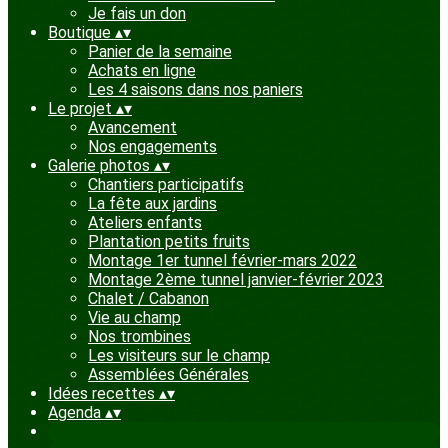
Je fais un don
Boutique
▴
▾
Panier de la semaine
Achats en ligne
Les 4 saisons dans nos paniers
Le projet
▴
▾
Avancement
Nos engagements
Galerie photos
▴
▾
Chantiers participatifs
La fête aux jardins
Ateliers enfants
Plantation petits fruits
Montage 1er tunnel février-mars 2022
Montage 2ème tunnel janvier-février 2023
Chalet / Cabanon
Vie au champ
Nos trombines
Les visiteurs sur le champ
Assemblées Générales
Idées recettes
▴
▾
Agenda
▴
▾