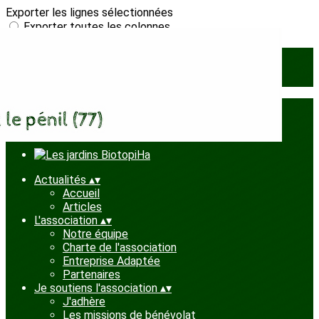
Exporter les lignes sélectionnées
Exporter toutes les colonnes
Exporter uniquement les colonnes affichées
Menu
Ajoutez un logo, un bouton, des réseaux sociaux
Cliquez pour éditer
Actualités
▴
▾
Accueil
Articles
L'association
▴
▾
Notre équipe
Charte de l'association
Entreprise Adaptée
Partenaires
Je soutiens l'association
▴
▾
J'adhère
Les missions de bénévolat