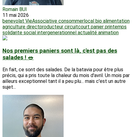
Romain BUI
11 mai 2026
benevolat
VieAssociative
consommerlocal
bio
alimentation
agriculture
directproducteur
circuitcourt
panier
printemps
solidarite
social
intergenerationnel
actualité
animation
Nos premiers paniers sont là, c'est pas des
salades ! 🥗
En fait, ce sont des salades. De la batavia pour être plus
précis, qui a pris toute la chaleur du mois d'avril. Un mois par
ailleurs exceptionnel tant il a peu plu... mais c'est un autre
sujet...