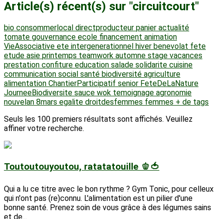
Article(s) récent(s) sur "circuitcourt"
bio
consommerlocal
directproducteur
panier
actualité
tomate
gouvernance
ecole
financement
animation
VieAssociative
ete
intergenerationnel
hiver
benevolat
fete
etude
asie
printemps
teamwork
automne
stage
vacances
prestation
confiture
education
salade
solidarite
cuisine
communication
social
santé
biodiversité
agriculture
alimentation
ChantierParticipatif
senior
FeteDeLaNature
JourneeBiodiversite
sauce
wok
temoignage
agronomie
nouvelan
8mars
egalite
droitdesfemmes
femmes
+ de tags
Seuls les 100 premiers résultats sont affichés. Veuillez
affiner votre recherche.
Toutoutouyoutou, ratatatouille 🫑🍅
Qui a lu ce titre avec le bon rythme ? Gym Tonic, pour celleux
qui n'ont pas (re)connu. L'alimentation est un pilier d'une
bonne santé. Prenez soin de vous grâce à des légumes sains
et de...