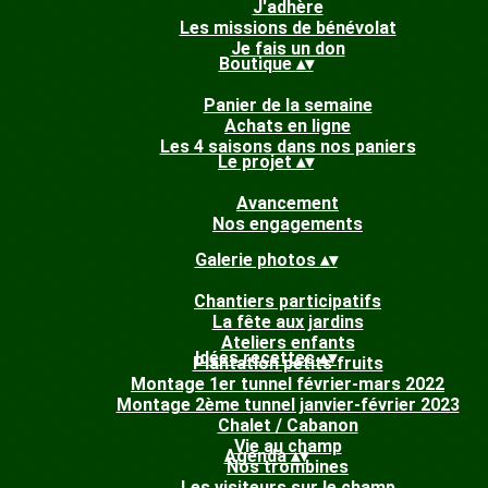
J'adhère
Les missions de bénévolat
Je fais un don
Boutique
▴
▾
Panier de la semaine
Achats en ligne
Les 4 saisons dans nos paniers
Le projet
▴
▾
Avancement
Nos engagements
Galerie photos
▴
▾
Chantiers participatifs
La fête aux jardins
Ateliers enfants
Idées recettes
▴
▾
Plantation petits fruits
Montage 1er tunnel février-mars 2022
Montage 2ème tunnel janvier-février 2023
Chalet / Cabanon
Vie au champ
Agenda
▴
▾
Nos trombines
Les visiteurs sur le champ