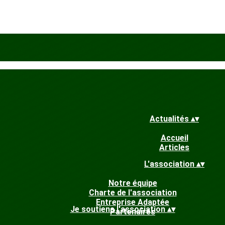
Actualités
▴
▾
Accueil
Articles
L'association
▴
▾
Notre équipe
Charte de l'association
Entreprise Adaptée
Je soutiens l'association
▴
▾
Partenaires